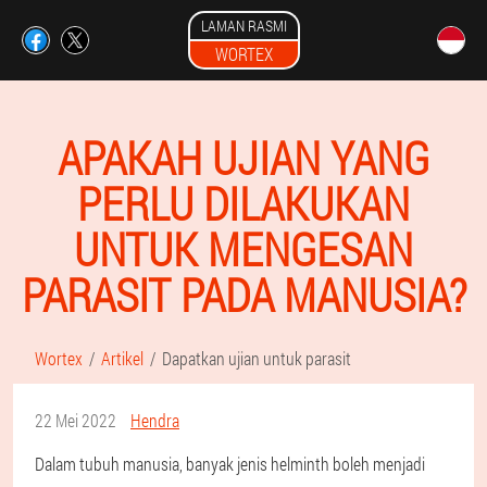
LAMAN RASMI
WORTEX
APAKAH UJIAN YANG
PERLU DILAKUKAN
UNTUK MENGESAN
PARASIT PADA MANUSIA?
Wortex
Artikel
Dapatkan ujian untuk parasit
22 Mei 2022
Hendra
Dalam tubuh manusia, banyak jenis helminth boleh menjadi