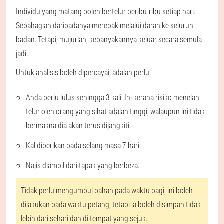
Individu yang matang boleh bertelur beribu-ribu setiap hari.
Sebahagian daripadanya merebak melalui darah ke seluruh
badan. Tetapi, mujurlah, kebanyakannya keluar secara semula
jadi.
Untuk analisis boleh dipercayai, adalah perlu:
Anda perlu lulus sehingga 3 kali. Ini kerana risiko menelan
telur oleh orang yang sihat adalah tinggi, walaupun ini tidak
bermakna dia akan terus dijangkiti.
Kal diberikan pada selang masa 7 hari.
Najis diambil dari tapak yang berbeza.
Tidak perlu mengumpul bahan pada waktu pagi, ini boleh
dilakukan pada waktu petang, tetapi ia boleh disimpan tidak
lebih dari sehari dan di tempat yang sejuk.