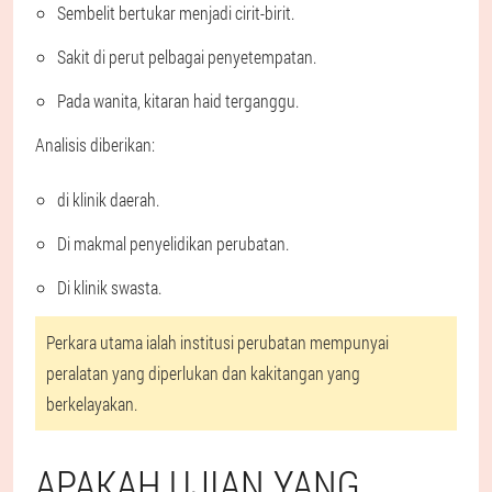
Sembelit bertukar menjadi cirit-birit.
Sakit di perut pelbagai penyetempatan.
Pada wanita, kitaran haid terganggu.
Analisis diberikan:
di klinik daerah.
Di makmal penyelidikan perubatan.
Di klinik swasta.
Perkara utama ialah institusi perubatan mempunyai
peralatan yang diperlukan dan kakitangan yang
berkelayakan.
APAKAH UJIAN YANG