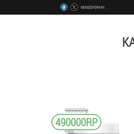
MENGESYORKAN
K
980000Rp
490000RP