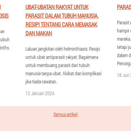
H
UBAT-UBATAN RAKYAT UNTUK
PARAS
OSIS
PARASIT DALAM TUBUH MANUSIA.
Parasit
RESIPI TENTANG CARA MEMASAK
hampir 
dan
DAN MAKAN
mereka.
 tubuh
tetapi j
inths.
Laluan jangkitan oleh helminthiasis. Resipi
dalam da
untuk ubat antiparasit rakyat. Bagaimana
Pencega
untuk membuang parasit dari tubuh
manusia tanpa ubat. Akibat dan komplikasi
18 Jun
jika tiada rawatan.
12 Januari 2024
Semua artikel