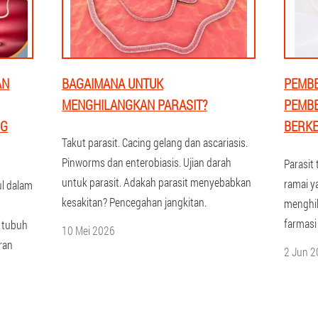
AN
BAGAIMANA UNTUK
PEMBE
MENGHILANGKAN PARASIT?
PEMBE
NG
BERK
Takut parasit. Cacing gelang dan ascariasis.
Pinworms dan enterobiasis. Ujian darah
Parasit
untuk parasit. Adakah parasit menyebabkan
ramai y
ul dalam
kesakitan? Pencegahan jangkitan.
menghi
farmasi
 tubuh
10 Mei 2026
ran
2 Jun 