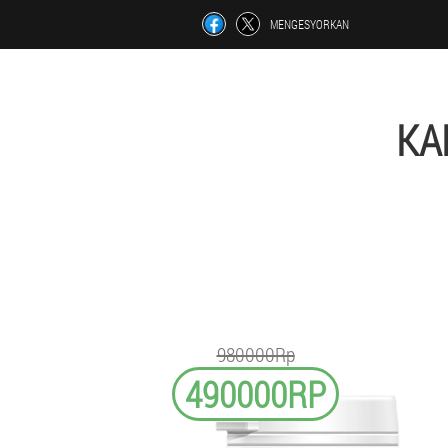
MENGESYORKAN
KA
980000Rp
490000RP