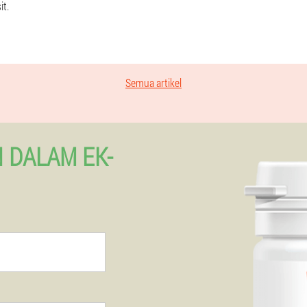
it.
Semua artikel
 DALAM EK-