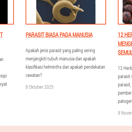
T
PARASIT BIASA PADA MANUSIA
12 HE
MENGH
Apakah jenis parasit yang paling sering
SEMUL
menjangkiti tubuh manusia dan apakah
an
klasifikasi helminths dan apakah pendekatan
12 Her
rawatan?
sipi
parasit 
kyat
parasit,
8 Oktober 2025
pembers
patogen
9 Nove