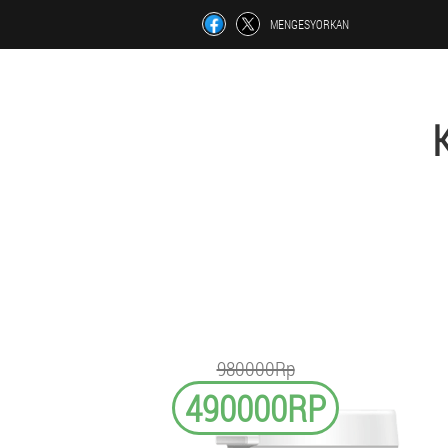
MENGESYORKAN
980000Rp
490000RP