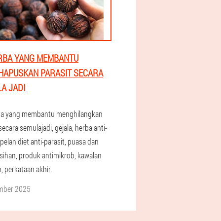
RBA YANG MEMBANTU
APUSKAN PARASIT SECARA
A JADI
ba yang membantu menghilangkan
secara semulajadi, gejala, herba anti-
 pelan diet anti-parasit, puasa dan
ihan, produk antimikrob, kawalan
, perkataan akhir.
mber 2025