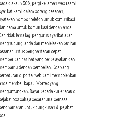
pada diskaun 50%, pergi ke laman web rasmi
syarikat kami, dalam borang pesanan,
nyatakan nombor telefon untuk komunikasi
dan nama untuk komunikasi dengan anda.
Dan tidak lama lagi pengurus syarikat akan
menghubungi anda dan menjelaskan butiran
pesanan untuk penghantaran cepat,
memberikan nasihat yang berkelayakan dan
membantu dengan pembelian. Kos yang
berpatutan di portal web kami membolehkan
anda membeli kapsul Wortex yang
menguntungkan. Bayar kepada kurier atau di
pejabat pos sahaja secara tunai semasa
penghantaran untuk bungkusan di pejabat
pos.