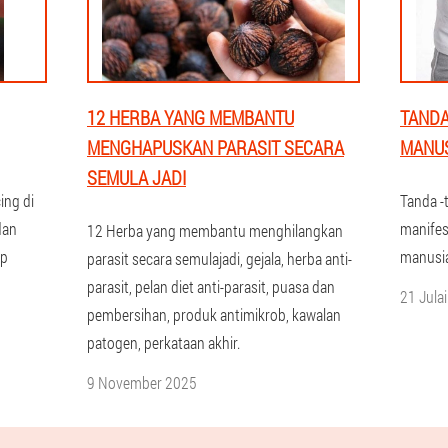
12 HERBA YANG MEMBANTU
TANDA
MENGHAPUSKAN PARASIT SECARA
MANUS
SEMULA JADI
ing di
Tanda -
dan
manifes
12 Herba yang membantu menghilangkan
ap
manusia
parasit secara semulajadi, gejala, herba anti-
parasit, pelan diet anti-parasit, puasa dan
21 Jula
pembersihan, produk antimikrob, kawalan
patogen, perkataan akhir.
9 November 2025