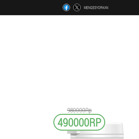
MENGESYORKAN
980000Rp
490000RP