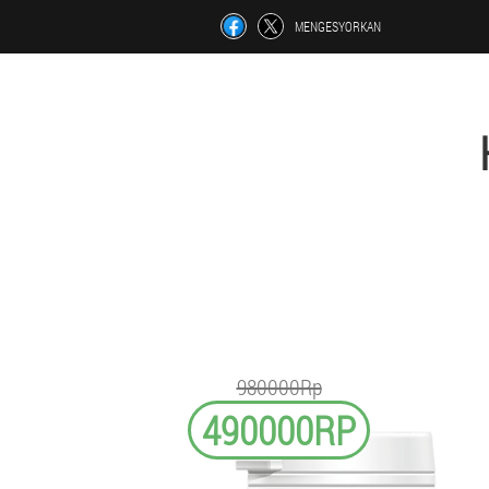
MENGESYORKAN
980000Rp
490000RP