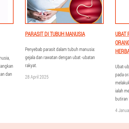
PARASIT DI TUBUH MANUSIA
UBAT 
ORANG
Penyebab parasit dalam tubuh manusia:
HERBA
gejala dan rawatan dengan ubat -ubatan
nusia,
rakyat.
langkan
Ubat-ub
tan dan
pada or
28 April 2025
melakuk
ialah m
butiran
4 Janua