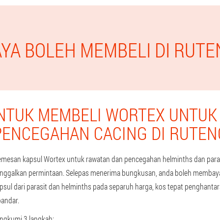
AYA BOLEH MEMBELI DI RUT
NTUK MEMBELI WORTEX UNTUK
PENCEGAHAN CACING DI RUTEN
san kapsul Wortex untuk rawatan dan pencegahan helminths dan parasi
 tinggalkan permintaan. Selepas menerima bungkusan, anda boleh membaya
ul dari parasit dan helminths pada separuh harga, kos tepat penghanta
bandar.
ngkumi 3 langkah: